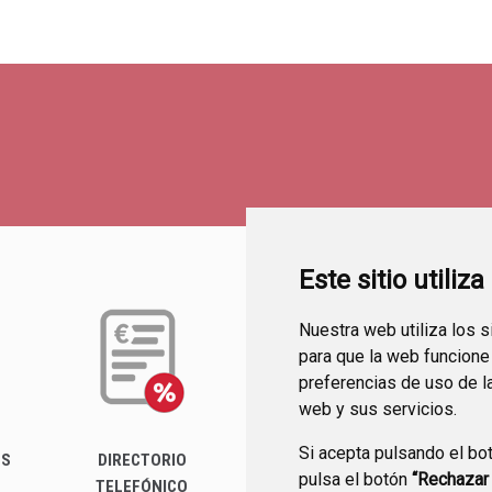
Este sitio utiliz
Nuestra web utiliza los 
para que la web funcione
preferencias de uso de l
web y sus servicios.
Si acepta pulsando el bo
ES
DIRECTORIO
PERFIL DEL
FA
pulsa el botón
“Rechazar
TELEFÓNICO
CONTRATANTE