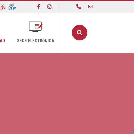
MAX
MIN
37º
20º
Buscar
DAD
SEDE ELECTRÓNICA