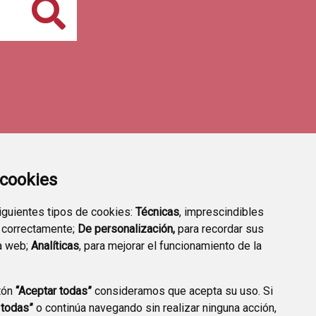
Buscar
a cookies
siguientes tipos de cookies:
Técnicas
, imprescindibles
 correctamente;
De personalización,
para recordar sus
a web;
Analíticas
, para mejorar el funcionamiento de la
tón
“Aceptar todas”
consideramos que acepta su uso. Si
RMACIAS DE GUARDIA
 todas”
o continúa navegando sin realizar ninguna acción,