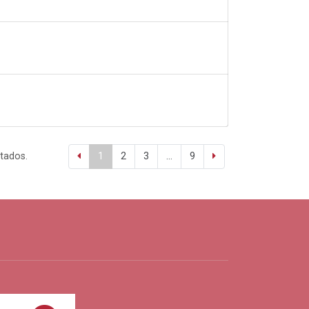
ltados.
1
2
3
...
9