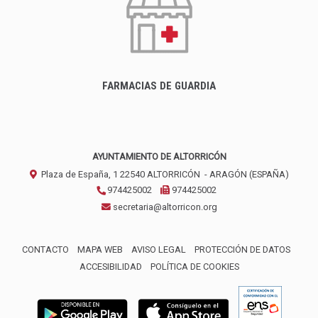
FARMACIAS DE GUARDIA
AYUNTAMIENTO DE ALTORRICÓN
Plaza de España, 1
22540
ALTORRICÓN
- ARAGÓN
(ESPAÑA)
974425002
974425002
secretaria@altorricon.org
CONTACTO
MAPA WEB
AVISO LEGAL
PROTECCIÓN DE DATOS
ACCESIBILIDAD
POLÍTICA DE COOKIES
ENLACE 