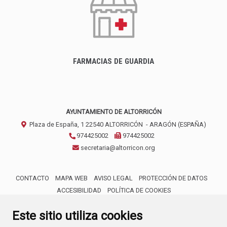
FARMACIAS DE GUARDIA
AYUNTAMIENTO DE ALTORRICÓN
Plaza de España, 1
22540
ALTORRICÓN
- ARAGÓN
(ESPAÑA)
974425002
974425002
secretaria@altorricon.org
CONTACTO
MAPA WEB
AVISO LEGAL
PROTECCIÓN DE DATOS
ACCESIBILIDAD
POLÍTICA DE COOKIES
ENLACE 
Este sitio utiliza cookies