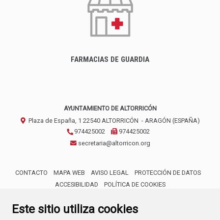
FARMACIAS DE GUARDIA
AYUNTAMIENTO DE ALTORRICÓN
Plaza de España, 1
22540
ALTORRICÓN
- ARAGÓN
(ESPAÑA)
974425002
974425002
secretaria@altorricon.org
CONTACTO
MAPA WEB
AVISO LEGAL
PROTECCIÓN DE DATOS
ACCESIBILIDAD
POLÍTICA DE COOKIES
ENLACE 
Este sitio utiliza cookies