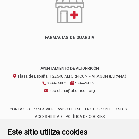
FARMACIAS DE GUARDIA
AYUNTAMIENTO DE ALTORRICÓN
Plaza de España, 1
22540
ALTORRICÓN
- ARAGÓN
(ESPAÑA)
974425002
974425002
secretaria@altorricon.org
CONTACTO
MAPA WEB
AVISO LEGAL
PROTECCIÓN DE DATOS
ACCESIBILIDAD
POLÍTICA DE COOKIES
ENLACE 
Este sitio utiliza cookies