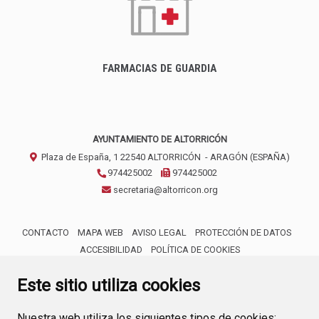
FARMACIAS DE GUARDIA
AYUNTAMIENTO DE ALTORRICÓN
Plaza de España, 1
22540
ALTORRICÓN
- ARAGÓN
(ESPAÑA)
974425002
974425002
secretaria@altorricon.org
CONTACTO
MAPA WEB
AVISO LEGAL
PROTECCIÓN DE DATOS
ACCESIBILIDAD
POLÍTICA DE COOKIES
ENLACE 
Este sitio utiliza cookies
Nuestra web utiliza los siguientes tipos de cookies: