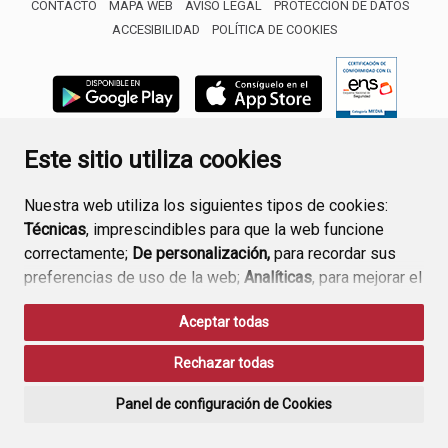
CONTACTO
MAPA WEB
AVISO LEGAL
PROTECCIÓN DE DATOS
ACCESIBILIDAD
POLÍTICA DE COOKIES
ENLACE 
Este sitio utiliza cookies
Nuestra web utiliza los siguientes tipos de cookies:
Técnicas
, imprescindibles para que la web funcione
correctamente;
De personalización,
para recordar sus
preferencias de uso de la web;
Analíticas
, para mejorar el
funcionamiento de la web y sus servicios.
Aceptar todas
Si acepta pulsando el botón
“Aceptar todas”
Rechazar todas
consideramos que acepta su uso. Si pulsa el botón
“Rechazar todas”
o continúa navegando sin realizar
Panel de configuración de Cookies
ninguna acción, se guardarán las cookies técnicas
imprescindibles. Para personalizar sus preferencias