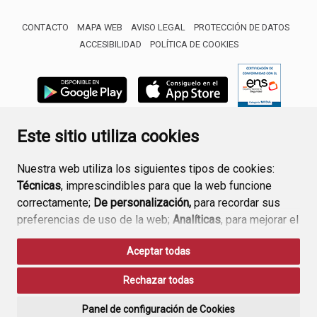
CONTACTO
MAPA WEB
AVISO LEGAL
PROTECCIÓN DE DATOS
ACCESIBILIDAD
POLÍTICA DE COOKIES
ENLACE 
Este sitio utiliza cookies
Nuestra web utiliza los siguientes tipos de cookies:
Técnicas
, imprescindibles para que la web funcione
correctamente;
De personalización,
para recordar sus
preferencias de uso de la web;
Analíticas
, para mejorar el
funcionamiento de la web y sus servicios.
Aceptar todas
Si acepta pulsando el botón
“Aceptar todas”
Rechazar todas
consideramos que acepta su uso. Si pulsa el botón
“Rechazar todas”
o continúa navegando sin realizar
Panel de configuración de Cookies
ninguna acción, se guardarán las cookies técnicas