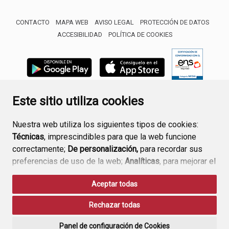
CONTACTO
MAPA WEB
AVISO LEGAL
PROTECCIÓN DE DATOS
ACCESIBILIDAD
POLÍTICA DE COOKIES
ENLACE 
Este sitio utiliza cookies
Nuestra web utiliza los siguientes tipos de cookies:
Técnicas
, imprescindibles para que la web funcione
correctamente;
De personalización,
para recordar sus
preferencias de uso de la web;
Analíticas
, para mejorar el
funcionamiento de la web y sus servicios.
Aceptar todas
Si acepta pulsando el botón
“Aceptar todas”
Rechazar todas
consideramos que acepta su uso. Si pulsa el botón
“Rechazar todas”
o continúa navegando sin realizar
Panel de configuración de Cookies