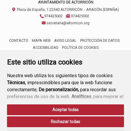
AYUNTAMIENTO DE ALTORRICÓN
Plaza de España, 1
22540
ALTORRICÓN
- ARAGÓN
(ESPAÑA)
974425002
974425002
secretaria@altorricon.org
CONTACTO
MAPA WEB
AVISO LEGAL
PROTECCIÓN DE DATOS
ACCESIBILIDAD
POLÍTICA DE COOKIES
ENLACE 
Este sitio utiliza cookies
Nuestra web utiliza los siguientes tipos de cookies:
Técnicas
, imprescindibles para que la web funcione
correctamente;
De personalización,
para recordar sus
preferencias de uso de la web;
Analíticas
, para mejorar el
funcionamiento de la web y sus servicios.
Aceptar todas
Si acepta pulsando el botón
“Aceptar todas”
Rechazar todas
consideramos que acepta su uso. Si pulsa el botón
“Rechazar todas”
o continúa navegando sin realizar