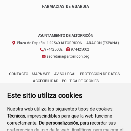
FARMACIAS DE GUARDIA
AYUNTAMIENTO DE ALTORRICÓN
Plaza de España, 1
22540
ALTORRICÓN
- ARAGÓN
(ESPAÑA)
974425002
974425002
secretaria@altorricon.org
CONTACTO
MAPA WEB
AVISO LEGAL
PROTECCIÓN DE DATOS
ACCESIBILIDAD
POLÍTICA DE COOKIES
ENLACE 
Este sitio utiliza cookies
Nuestra web utiliza los siguientes tipos de cookies:
Técnicas
, imprescindibles para que la web funcione
correctamente;
De personalización,
para recordar sus
preferencias de uso de la web;
Analíticas
, para mejorar el