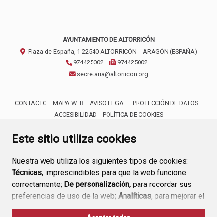
AYUNTAMIENTO DE ALTORRICÓN
Plaza de España, 1
22540
ALTORRICÓN
- ARAGÓN
(ESPAÑA)
974425002
974425002
secretaria@altorricon.org
CONTACTO
MAPA WEB
AVISO LEGAL
PROTECCIÓN DE DATOS
ACCESIBILIDAD
POLÍTICA DE COOKIES
ENLACE 
Este sitio utiliza cookies
Nuestra web utiliza los siguientes tipos de cookies:
Técnicas
, imprescindibles para que la web funcione
correctamente;
De personalización,
para recordar sus
preferencias de uso de la web;
Analíticas
, para mejorar el
funcionamiento de la web y sus servicios.