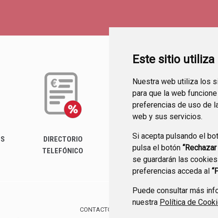
Este sitio utiliz
Nuestra web utiliza los 
para que la web funcione
preferencias de uso de l
web y sus servicios.
Si acepta pulsando el bo
ES
DIRECTORIO
PERFIL DEL
FA
pulsa el botón
“Rechazar
TELEFÓNICO
CONTRATANTE
se guardarán las cookies
preferencias acceda al
“
Puede consultar más info
nuestra
Política de Cook
CONTACTO
MAPA WEB
AVISO LEGAL
PROTE