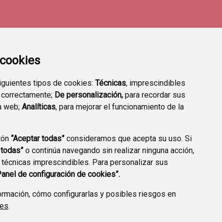
a cookies
siguientes tipos de cookies:
Técnicas
, imprescindibles
 correctamente;
De personalización,
para recordar sus
a web;
Analíticas
, para mejorar el funcionamiento de la
tón
“Aceptar todas”
consideramos que acepta su uso. Si
RMACIAS DE GUARDIA
 todas”
o continúa navegando sin realizar ninguna acción,
 técnicas imprescindibles. Para personalizar sus
Panel de configuración de cookies”.
rmación, cómo configurarlas y posibles riesgos en
ies
.
CCIÓN DE DATOS
ACCESIBILIDAD
POLÍTICA DE COOKIES