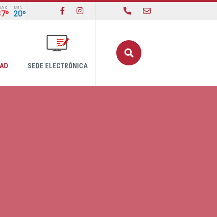
MAX
MIN
37º
20º
Buscar
DAD
SEDE ELECTRÓNICA