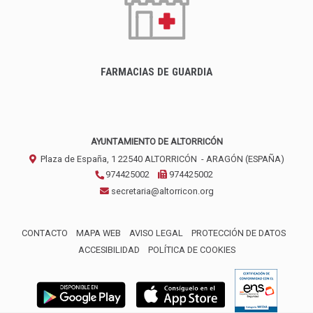
FARMACIAS DE GUARDIA
AYUNTAMIENTO DE ALTORRICÓN
Plaza de España, 1
22540
ALTORRICÓN
- ARAGÓN
(ESPAÑA)
974425002
974425002
secretaria@altorricon.org
CONTACTO
MAPA WEB
AVISO LEGAL
PROTECCIÓN DE DATOS
ACCESIBILIDAD
POLÍTICA DE COOKIES
ENLACE 