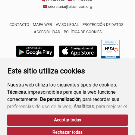
secretaria@altorricon.org
CONTACTO
MAPA WEB
AVISO LEGAL
PROTECCIÓN DE DATOS
ACCESIBILIDAD
POLÍTICA DE COOKIES
ENLACE 
Este sitio utiliza cookies
Nuestra web utiliza los siguientes tipos de cookies:
Técnicas
, imprescindibles para que la web funcione
correctamente;
De personalización,
para recordar sus
preferencias de uso de la web;
Analíticas
, para mejorar el
funcionamiento de la web y sus servicios.
Aceptar todas
Si acepta pulsando el botón
“Aceptar todas”
Rechazar todas
consideramos que acepta su uso. Si pulsa el botón