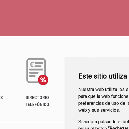
Este sitio utiliz
Nuestra web utiliza los 
para que la web funcione
ES
DIRECTORIO
PERFIL DEL
FA
preferencias de uso de l
TELEFÓNICO
CONTRATANTE
web y sus servicios.
Si acepta pulsando el bo
pulsa el botón
“Rechazar