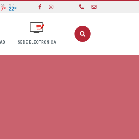
MAX
MIN
37º
22º
Buscar
DAD
SEDE ELECTRÓNICA