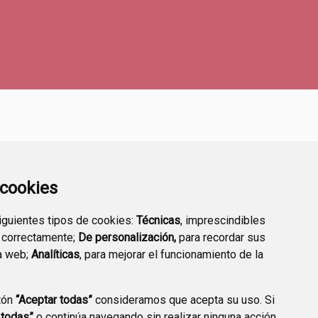
a cookies
siguientes tipos de cookies:
Técnicas
, imprescindibles
 correctamente;
De personalización,
para recordar sus
RMACIAS DE GUARDIA
a web;
Analíticas
, para mejorar el funcionamiento de la
tón
“Aceptar todas”
consideramos que acepta su uso. Si
 todas”
o continúa navegando sin realizar ninguna acción,