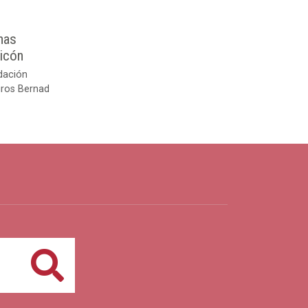
nas
ricón
dación
gros Bernad
Buscar