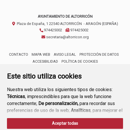
AYUNTAMIENTO DE ALTORRICÓN
Plaza de España, 1
22540
ALTORRICÓN
- ARAGÓN
(ESPAÑA)
974425002
974425002
secretaria@altorricon.org
CONTACTO
MAPA WEB
AVISO LEGAL
PROTECCIÓN DE DATOS
ACCESIBILIDAD
POLÍTICA DE COOKIES
ENLACE 
Este sitio utiliza cookies
Nuestra web utiliza los siguientes tipos de cookies:
Técnicas
, imprescindibles para que la web funcione
correctamente;
De personalización,
para recordar sus
preferencias de uso de la web;
Analíticas
, para mejorar el
funcionamiento de la web y sus servicios.
Aceptar todas
Si acepta pulsando el botón
“Aceptar todas”