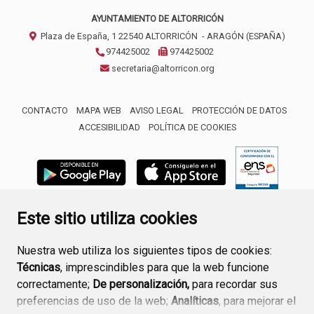
AYUNTAMIENTO DE ALTORRICÓN
Plaza de España, 1
22540
ALTORRICÓN
- ARAGÓN
(ESPAÑA)
974425002
974425002
secretaria@altorricon.org
CONTACTO
MAPA WEB
AVISO LEGAL
PROTECCIÓN DE DATOS
ACCESIBILIDAD
POLÍTICA DE COOKIES
ENLACE 
Este sitio utiliza cookies
Nuestra web utiliza los siguientes tipos de cookies:
Técnicas
, imprescindibles para que la web funcione
correctamente;
De personalización,
para recordar sus
preferencias de uso de la web;
Analíticas
, para mejorar el