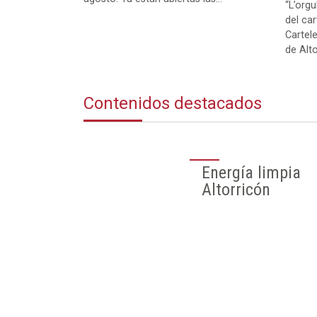
“L’orgu
del ca
Cartel
de Alto
Contenidos destacados
Directorio de
Interés