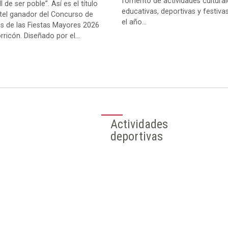
fomento de actividades cultural
ll de ser poble”. Así es el título
educativas, deportivas y festiva
rtel ganador del Concurso de
el año...
es de las Fiestas Mayores 2026
rricón. Diseñado por el...
Perfil del
Contratante