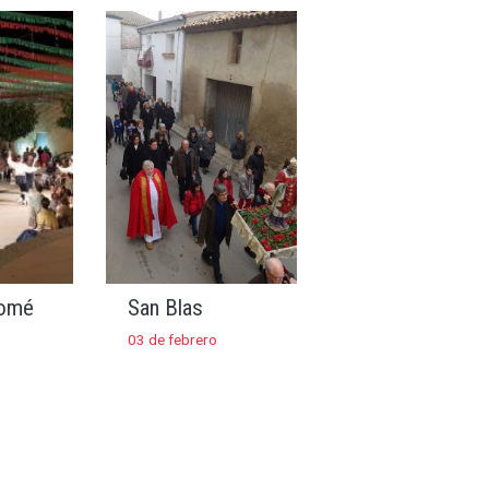
lomé
San Blas
03 de febrero