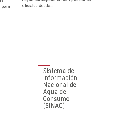
es,
oficiales desde...
s para