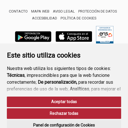
CONTACTO
MAPA WEB
AVISO LEGAL
PROTECCIÓN DE DATOS
ACCESIBILIDAD
POLÍTICA DE COOKIES
ENLACE 
Este sitio utiliza cookies
Nuestra web utiliza los siguientes tipos de cookies:
Técnicas
, imprescindibles para que la web funcione
correctamente;
De personalización,
para recordar sus
preferencias de uso de la web;
Analíticas
, para mejorar el
funcionamiento de la web y sus servicios.
Aceptar todas
Si acepta pulsando el botón
“Aceptar todas”
Rechazar todas
consideramos que acepta su uso. Si pulsa el botón
“Rechazar todas”
o continúa navegando sin realizar
Panel de configuración de Cookies
ninguna acción, se guardarán las cookies técnicas