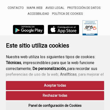
CONTACTO
MAPA WEB
AVISO LEGAL
PROTECCIÓN DE DATOS
ACCESIBILIDAD
POLÍTICA DE COOKIES
ENLACE 
Este sitio utiliza cookies
Nuestra web utiliza los siguientes tipos de cookies:
Técnicas
, imprescindibles para que la web funcione
correctamente;
De personalización,
para recordar sus
preferencias de uso de la web;
Analíticas
, para mejorar el
funcionamiento de la web y sus servicios.
Aceptar todas
Si acepta pulsando el botón
“Aceptar todas”
Rechazar todas
consideramos que acepta su uso. Si pulsa el botón
“Rechazar todas”
o continúa navegando sin realizar
Panel de configuración de Cookies
ninguna acción, se guardarán las cookies técnicas