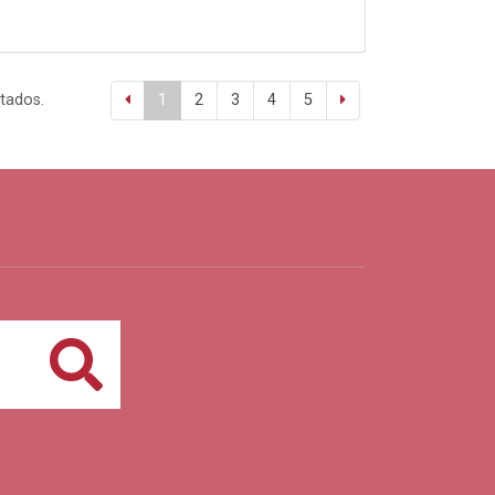
ltados.
1
2
3
4
5
Buscar