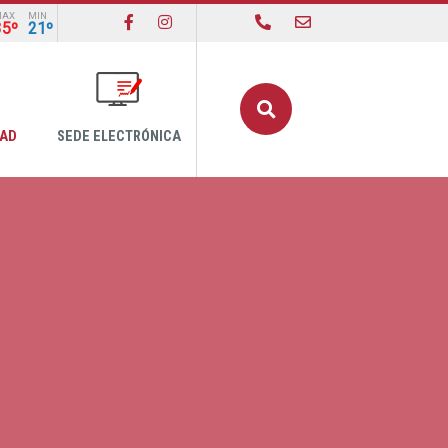
MAX
MIN
35º
21º
Buscar
DAD
SEDE ELECTRÓNICA