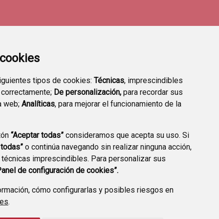
a cookies
siguientes tipos de cookies:
Técnicas
, imprescindibles
 correctamente;
De personalización,
para recordar sus
a web;
Analíticas
, para mejorar el funcionamiento de la
tón
“Aceptar todas”
consideramos que acepta su uso. Si
RMACIAS DE GUARDIA
 todas”
o continúa navegando sin realizar ninguna acción,
 técnicas imprescindibles. Para personalizar sus
Panel de configuración de cookies”.
rmación, cómo configurarlas y posibles riesgos en
ies
.
CCIÓN DE DATOS
ACCESIBILIDAD
POLÍTICA DE COOKIES