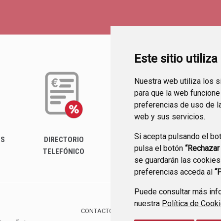
Este sitio utiliz
Nuestra web utiliza los 
para que la web funcione
preferencias de uso de l
web y sus servicios.
Si acepta pulsando el bo
ES
DIRECTORIO
PERFIL DEL
FA
pulsa el botón
“Rechazar
TELEFÓNICO
CONTRATANTE
se guardarán las cookies
preferencias acceda al
“
Puede consultar más info
nuestra
Política de Cook
CONTACTO
MAPA WEB
AVISO LEGAL
PROTE