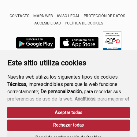
CONTACTO
MAPA WEB
AVISO LEGAL
PROTECCIÓN DE DATOS
ACCESIBILIDAD
POLÍTICA DE COOKIES
ENLACE 
Este sitio utiliza cookies
Nuestra web utiliza los siguientes tipos de cookies:
Técnicas
, imprescindibles para que la web funcione
correctamente;
De personalización,
para recordar sus
preferencias de uso de la web;
Analíticas
, para mejorar el
funcionamiento de la web y sus servicios.
Aceptar todas
Si acepta pulsando el botón
“Aceptar todas”
Rechazar todas
consideramos que acepta su uso. Si pulsa el botón
“Rechazar todas”
o continúa navegando sin realizar