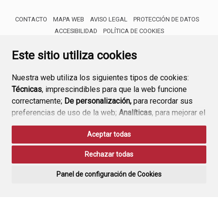
CONTACTO
MAPA WEB
AVISO LEGAL
PROTECCIÓN DE DATOS
ACCESIBILIDAD
POLÍTICA DE COOKIES
ENLACE 
Este sitio utiliza cookies
Nuestra web utiliza los siguientes tipos de cookies:
Técnicas
, imprescindibles para que la web funcione
correctamente;
De personalización,
para recordar sus
preferencias de uso de la web;
Analíticas
, para mejorar el
funcionamiento de la web y sus servicios.
Aceptar todas
Si acepta pulsando el botón
“Aceptar todas”
Rechazar todas
consideramos que acepta su uso. Si pulsa el botón
“Rechazar todas”
o continúa navegando sin realizar
Panel de configuración de Cookies
ninguna acción, se guardarán las cookies técnicas
imprescindibles. Para personalizar sus preferencias
acceda al
“Panel de configuración de cookies”.