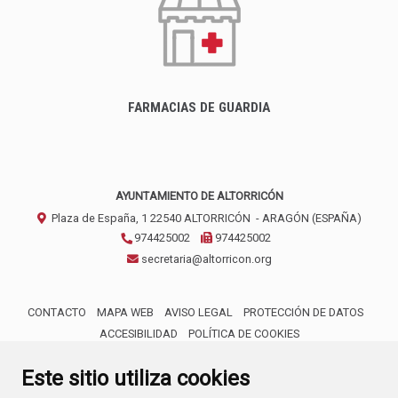
FARMACIAS DE GUARDIA
AYUNTAMIENTO DE ALTORRICÓN
Plaza de España, 1
22540
ALTORRICÓN
- ARAGÓN
(ESPAÑA)
974425002
974425002
secretaria@altorricon.org
CONTACTO
MAPA WEB
AVISO LEGAL
PROTECCIÓN DE DATOS
ACCESIBILIDAD
POLÍTICA DE COOKIES
ENLACE 
Este sitio utiliza cookies