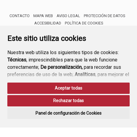
CONTACTO
MAPA WEB
AVISO LEGAL
PROTECCIÓN DE DATOS
ACCESIBILIDAD
POLÍTICA DE COOKIES
ENLACE 
Este sitio utiliza cookies
Nuestra web utiliza los siguientes tipos de cookies:
Técnicas
, imprescindibles para que la web funcione
correctamente;
De personalización,
para recordar sus
preferencias de uso de la web;
Analíticas
, para mejorar el
funcionamiento de la web y sus servicios.
Aceptar todas
Si acepta pulsando el botón
“Aceptar todas”
Rechazar todas
consideramos que acepta su uso. Si pulsa el botón
“Rechazar todas”
o continúa navegando sin realizar
Panel de configuración de Cookies
ninguna acción, se guardarán las cookies técnicas
imprescindibles. Para personalizar sus preferencias
acceda al
“Panel de configuración de cookies”.