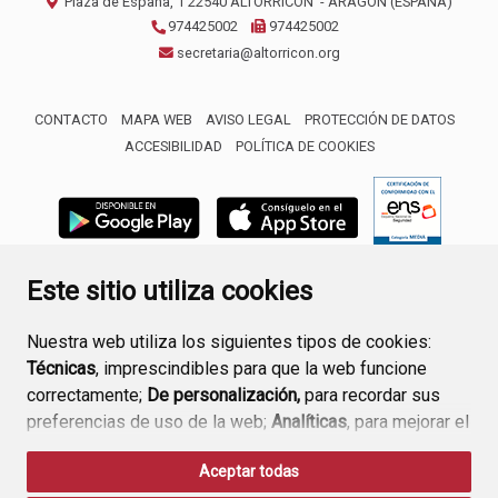
Plaza de España, 1
22540
ALTORRICÓN
- ARAGÓN
(ESPAÑA)
974425002
974425002
secretaria@altorricon.org
CONTACTO
MAPA WEB
AVISO LEGAL
PROTECCIÓN DE DATOS
ACCESIBILIDAD
POLÍTICA DE COOKIES
ENLACE 
Este sitio utiliza cookies
Nuestra web utiliza los siguientes tipos de cookies:
Técnicas
, imprescindibles para que la web funcione
correctamente;
De personalización,
para recordar sus
preferencias de uso de la web;
Analíticas
, para mejorar el
funcionamiento de la web y sus servicios.
Aceptar todas
Si acepta pulsando el botón
“Aceptar todas”