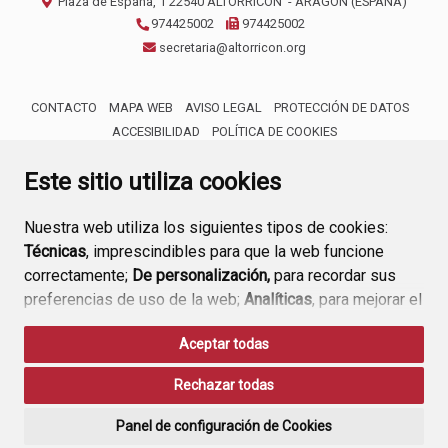
Plaza de España, 1
22540
ALTORRICÓN
- ARAGÓN
(ESPAÑA)
974425002
974425002
secretaria@altorricon.org
CONTACTO
MAPA WEB
AVISO LEGAL
PROTECCIÓN DE DATOS
ACCESIBILIDAD
POLÍTICA DE COOKIES
ENLACE 
Este sitio utiliza cookies
Nuestra web utiliza los siguientes tipos de cookies:
Técnicas
, imprescindibles para que la web funcione
correctamente;
De personalización,
para recordar sus
preferencias de uso de la web;
Analíticas
, para mejorar el
funcionamiento de la web y sus servicios.
Aceptar todas
Si acepta pulsando el botón
“Aceptar todas”
Rechazar todas
consideramos que acepta su uso. Si pulsa el botón
“Rechazar todas”
o continúa navegando sin realizar
Panel de configuración de Cookies
ninguna acción, se guardarán las cookies técnicas